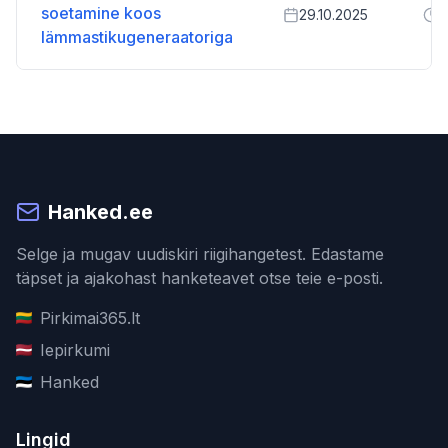
soetamine koos
29.10.2025
1
lämmastikugeneraatoriga
Hanked.ee
Selge ja mugav uudiskiri riigihangetest. Edastame
täpset ja ajakohast hanketeavet otse teie e-posti.
Pirkimai365.lt
Iepirkumi
Hanked
Lingid