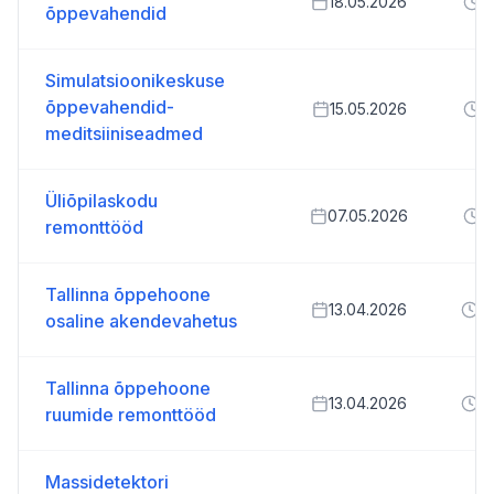
18.05.2026
1
õppevahendid
Simulatsioonikeskuse
õppevahendid-
15.05.2026
0
meditsiiniseadmed
Üliõpilaskodu
07.05.2026
2
remonttööd
Tallinna õppehoone
13.04.2026
2
osaline akendevahetus
Tallinna õppehoone
13.04.2026
2
ruumide remonttööd
Massidetektori