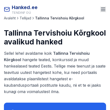
Hanked.ee
TENDINF OÜ
Avaleht
Tellijad
Tallinna Tervishoiu Kõrgkool
Tallinna Tervishoiu Kõrgkool
avalikud hanked
Sellel lehel avaldame koik
Tallinna Tervishoiu
Kõrgkool
hangete teated, konkurssid ja muud
hankealased teated Eestis. Tellige meie teenust ja saate
teavitusi uutest hangetest kohe, kui need portaalis
avaldatakse plaanilistest hangetest e-
kaubandusportaali postituste kaudu, nii et te ei jaaks
kunagi oma voimalustest ilma.