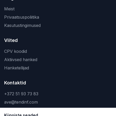
Meist
Privaatsuspoliitika
Kasutustingimused
Viited
CPV koodid
Aktiivsed hanked
Hanketellijad
Kontaktid
+372 51 93 73 83
ave@tendinf.com
Küpsiste seaded