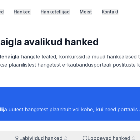
ed
Hanked
Hanketellijad
Meist
Kontakt
aigla
avalikud hanked
tehaigla
hangete teated, konkurssid ja muud hankealased teat
se plaanilistest hangetest e-kaubandusportaali postituste k
ellija uutest hangetest plaanitult voi kohe, kui need portaalis
Labiviidud hanked
Loppevad hanked