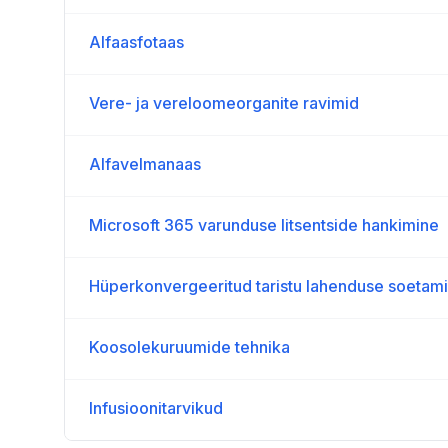
Alfaasfotaas
Vere- ja vereloomeorganite ravimid
Alfavelmanaas
Microsoft 365 varunduse litsentside hankimine
Hüperkonvergeeritud taristu lahenduse soetam
Koosolekuruumide tehnika
Infusioonitarvikud