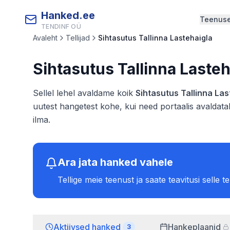
Hanked.ee
Teenus
TENDINF OÜ
Avaleht
Tellijad
Sihtasutus Tallinna Lastehaigla
Sihtasutus Tallinna Lasteh
Sellel lehel avaldame koik
Sihtasutus Tallinna Las
uutest hangetest kohe, kui need portaalis avaldatak
ilma.
Ara jata hanked vahele
Tellige meie teenust ja saate teavitusi selle t
Aktiivsed hanked
Hankeplaanid
3