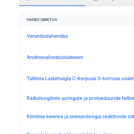
HANKE NIMETUS
Varunduslahendus
Andmesalvestussüsteem
Tallinna Lastehaigla C-korpuse 0-korruse osali
Radioloogiliste uuringute ja protseduuride telli
Kliinilise keemia ja immunoloogia reaktiivide o