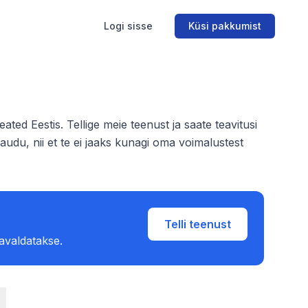
Logi sisse
Küsi pakkumist
ed Eestis. Tellige meie teenust ja saate teavitusi
audu, nii et te ei jaaks kunagi oma voimalustest
Telli teenust
 avaldatakse.