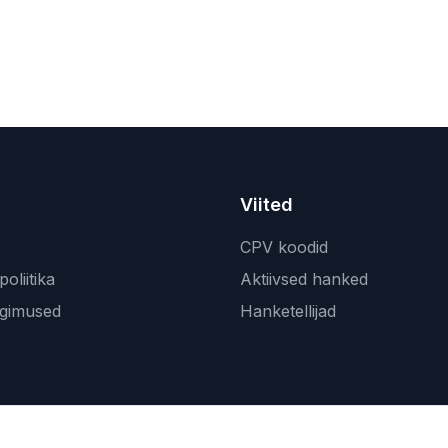
Viited
CPV koodid
oliitika
Aktiivsed hanked
ngimused
Hanketellijad