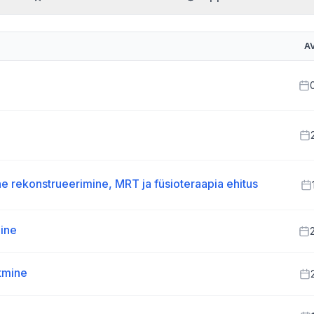
A
ne rekonstrueerimine, MRT ja füsioteraapia ehitus
mine
stmine