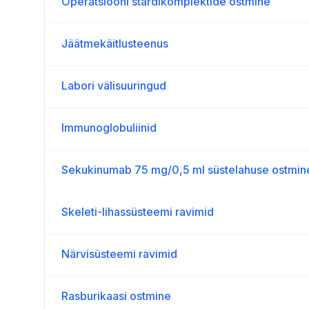
Operatsiooni stardikomplektide ostmine
Jäätmekäitlusteenus
Labori välisuuringud
Immunoglobuliinid
Sekukinumab 75 mg/0,5 ml süstelahuse ostmin
Skeleti-lihassüsteemi ravimid
Närvisüsteemi ravimid
Rasburikaasi ostmine