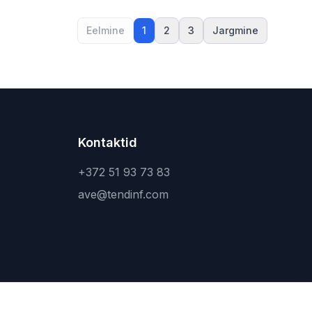
Eelmine
1
2
3
Jargmine
Kontaktid
+372 51 93 73 83
ave@tendinf.com