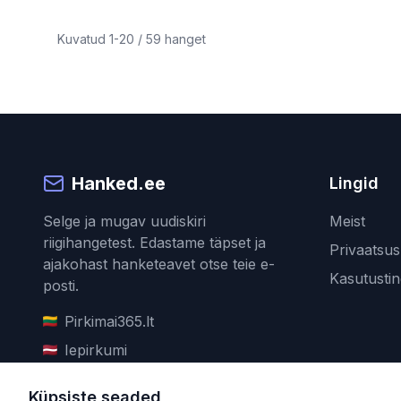
Kuvatud
1
-
20
/
59
hanget
Hanked.ee
Lingid
Selge ja mugav uudiskiri
Meist
riigihangetest. Edastame täpset ja
Privaatsusp
ajakohast hanketeavet otse teie e-
Kasutusti
posti.
Pirkimai365.lt
Iepirkumi
Hanked
Küpsiste seaded