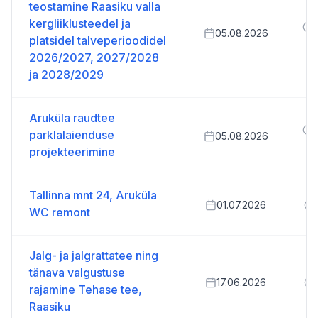
teostamine Raasiku valla
kergliiklusteedel ja
05.08.2026
platsidel talveperioodidel
2
2026/2027, 2027/2028
ja 2028/2029
Aruküla raudtee
parklalaienduse
05.08.2026
projekteerimine
2
Tallinna mnt 24, Aruküla
01.07.2026
WC remont
Jalg- ja jalgrattatee ning
tänava valgustuse
17.06.2026
rajamine Tehase tee,
Raasiku