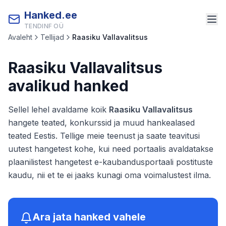
Hanked.ee
TENDINF OÜ
Avaleht
Tellijad
Raasiku Vallavalitsus
Raasiku Vallavalitsus
avalikud hanked
Sellel lehel avaldame koik
Raasiku Vallavalitsus
hangete teated, konkurssid ja muud hankealased
teated Eestis. Tellige meie teenust ja saate teavitusi
uutest hangetest kohe, kui need portaalis avaldatakse
plaanilistest hangetest e-kaubandusportaali postituste
kaudu, nii et te ei jaaks kunagi oma voimalustest ilma.
Ara jata hanked vahele