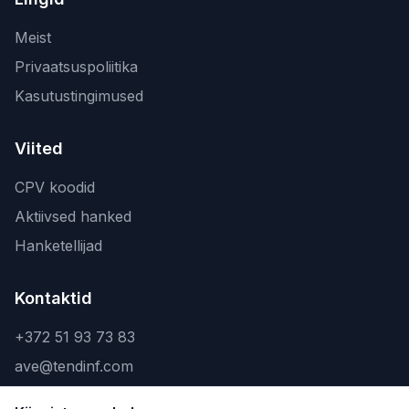
Meist
Privaatsuspoliitika
Kasutustingimused
Viited
CPV koodid
Aktiivsed hanked
Hanketellijad
Kontaktid
+372 51 93 73 83
ave@tendinf.com