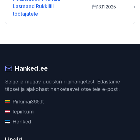
Lasteaed Rukkilill
13.11.2025
töötajatele
Hanked.ee
Selge ja mugav uudiskiri riigihangetest. Edastame
täpset ja ajakohast hanketeavet otse teie e-posti.
Pirkimai365.lt
Iepirkumi
Hanked
Lingid