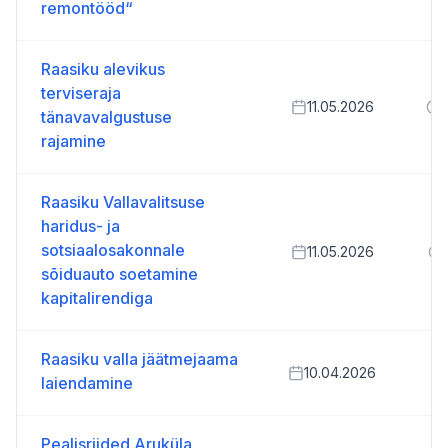
remontööd“
Raasiku alevikus
terviseraja
11.05.2026
tänavavalgustuse
rajamine
Raasiku Vallavalitsuse
haridus- ja
sotsiaalosakonnale
11.05.2026
sõiduauto soetamine
kapitalirendiga
Raasiku valla jäätmejaama
10.04.2026
laiendamine
Pealisriided Aruküla