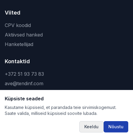
Viited
CPV koodid
Aktiivsed hanked
Hanketellijad
Kontaktid
+372 51 93 73 83
ave@tendinf.com
Küpsiste seaded
Kasutame küpsiseid, et parandada teie sirvimiskogemust.
Saate valida, milliseid küpsiseid soovite lubada.
©
2026
Tendinf OÜ. Kõik õigused kaitstud.
Privaatsuspoliitika
Kasutustingimused
Keeldu
Nõustu