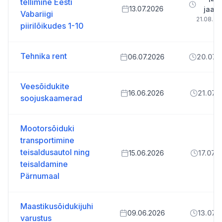
tellimine Eesti
13.07.2026
jaan
Vabariigi
21.08.20
piirilõikudes 1-10
Tehnika rent
06.07.2026
20.07.
Veesõidukite
16.06.2026
21.07.
soojuskaamerad
Mootorsõiduki
transportimine
teisaldusautol ning
15.06.2026
17.07.
teisaldamine
Pärnumaal
Maastikusõidukijuhi
09.06.2026
13.07.
varustus