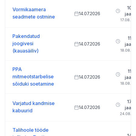
10 p
Vormikaamera
14.07.2026
jaan
seadmete ostmine
17.08.20
Pakendatud
11 p
joogivesi
14.07.2026
jaan
(kauasäiliv)
18.08.20
PPA
11 p
mitmeotstarbelise
14.07.2026
jaan
sõiduki soetamine
18.08.20
17 p
Varjatud kandmise
14.07.2026
jaan
kabuurid
24.08.2
Talihoole tööde
14 p