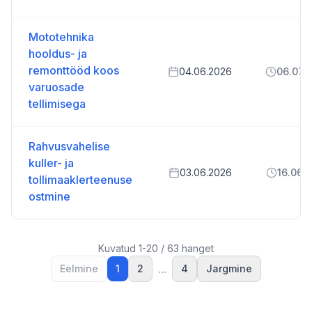
Mototehnika
hooldus- ja
remonttööd koos
04.06.2026
06.07.
varuosade
tellimisega
Rahvusvahelise
kuller- ja
03.06.2026
16.06.
tollimaaklerteenuse
ostmine
Kuvatud
1
-
20
/
63
hanget
...
Eelmine
1
2
4
Jargmine