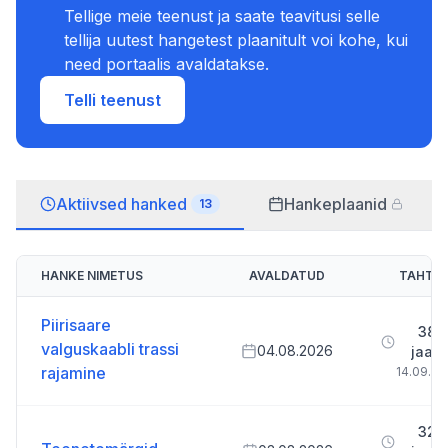
Tellige meie teenust ja saate teavitusi selle
tellija uutest hangetest plaanitult voi kohe, kui
need portaalis avaldatakse.
Telli teenust
Aktiivsed hanked
Hankeplaanid
13
HANKE NIMETUS
AVALDATUD
TAHTA
Piirisaare
38 p
valguskaabli trassi
04.08.2026
jaan
rajamine
14.09.20
32 p