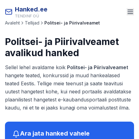
Hanked.ee
TENDINF OÜ
Avaleht
Tellijad
Politsei- ja Piirivalveamet
Politsei- ja Piirivalveamet
avalikud hanked
Sellel lehel avaldame koik
Politsei- ja Piirivalveamet
hangete teated, konkurssid ja muud hankealased
teated Eestis. Tellige meie teenust ja saate teavitusi
uutest hangetest kohe, kui need portaalis avaldatakse
plaanilistest hangetest e-kaubandusportaali postituste
kaudu, nii et te ei jaaks kunagi oma voimalustest ilma.
Ara jata hanked vahele