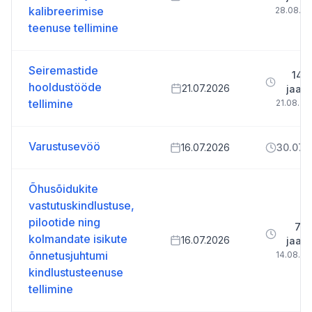
kalibreerimise
28.08.2
teenuse tellimine
Seiremastide
14 p
hooldustööde
21.07.2026
jaan
tellimine
21.08.20
Varustusevöö
16.07.2026
30.07.
Õhusõidukite
vastutuskindlustuse,
pilootide ning
7 p
kolmandate isikute
16.07.2026
jaan
õnnetusjuhtumi
14.08.20
kindlustusteenuse
tellimine