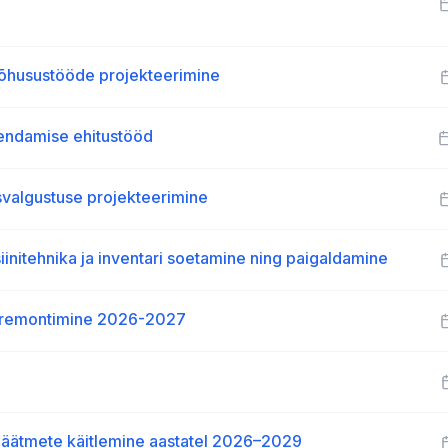
tõhusustööde projekteerimine
aiendamise ehitustööd
svalgustuse projekteerimine
initehnika ja inventari soetamine ning paigaldamine
e remontimine 2026-2027
jäätmete käitlemine aastatel 2026–2029