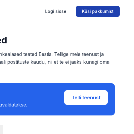
Logi sisse
Küsi pakkumist
ed
ealased teated Eestis. Tellige meie teenust ja
li postituste kaudu, nii et te ei jaaks kunagi oma
Telli teenust
 avaldatakse.