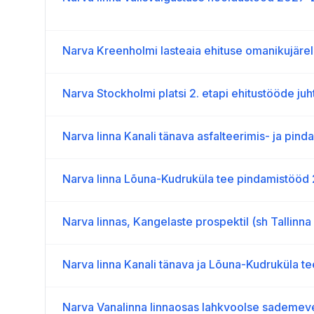
Narva Kreenholmi lasteaia ehituse omanikujäre
Narva Stockholmi platsi 2. etapi ehitustööde juh
Narva linna Kanali tänava asfalteerimis- ja pin
Narva linna Lõuna-Kudruküla tee pindamistööd
Narva linnas, Kangelaste prospektil (sh Tallinna 
Narva linna Kanali tänava ja Lõuna-Kudruküla t
Narva Vanalinna linnaosas lahkvoolse sademeveeka