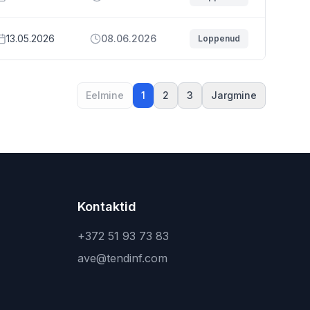
13.05.2026
08.06.2026
Loppenud
Eelmine
1
2
3
Jargmine
Kontaktid
+372 51 93 73 83
ave@tendinf.com