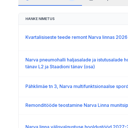
HANKE NIMETUS
Kvartalisiseste teede remont Narva linnas 2026
Narva pneumohalli haljasalade ja istutusalade 
tänav L2 ja Staadioni tänav (osa)
Pähklimäe tn 3, Narva multifunktsionaalse spord
Remonditööde teostamine Narva Linna munitsip
Narva linna välisvalgustuse hooldustööd 2027