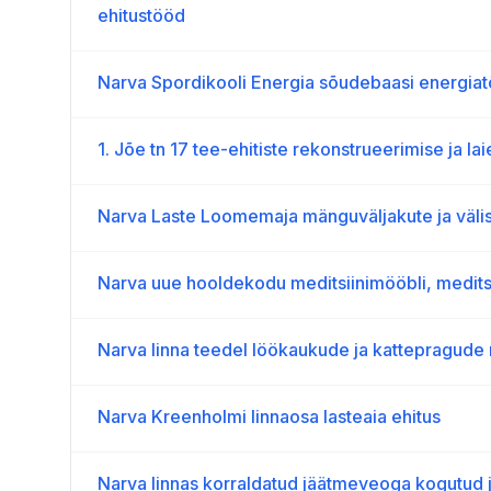
ehitustööd
Narva Spordikooli Energia sõudebaasi energia
1. Jõe tn 17 tee-ehitiste rekonstrueerimise ja l
Narva Laste Loomemaja mänguväljakute ja väli
Narva uue hooldekodu meditsiinimööbli, meditsi
Narva linna teedel löökaukude ja kattepragud
Narva Kreenholmi linnaosa lasteaia ehitus
Narva linnas korraldatud jäätmeveoga kogutud 