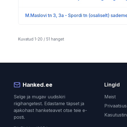
M.Maslovi tn 3, 3a - Spordi tn (osaliselt) sade
Kuvatud
1
-
20
/
51
hanget
Hanked.ee
Lingid
Selge ja mugav uudiskiri
Meist
riigihangetest. Edastame täpset ja
Privaatsusp
ajakohast hanketeavet otse teie e-
Kasutusti
posti.