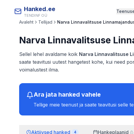
Hanked.ee
Teenus
TENDINF OÜ
Avaleht
Tellijad
Narva Linnavalitsuse Linnamajand
Narva Linnavalitsuse Li
Sellel lehel avaldame koik
Narva Linnavalitsuse 
saate teavitusi uutest hangetest kohe, kui need por
voimalustest ilma.
Ara jata hanked vahele
Tellige meie teenust ja saate teavitusi selle t
Aktiivsed hanked
Hankeplaanid
4