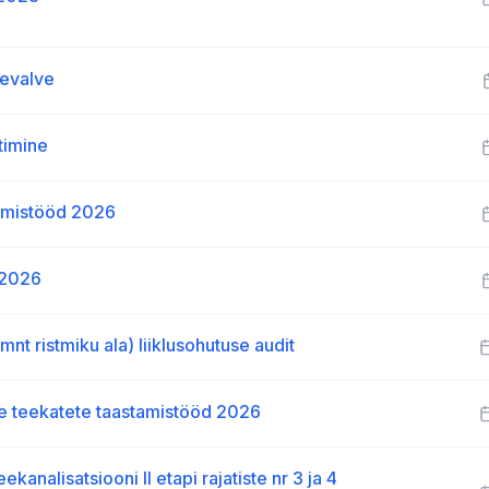
levalve
timine
damistööd 2026
 2026
mnt ristmiku ala) liiklusohutuse audit
ee teekatete taastamistööd 2026
nalisatsiooni II etapi rajatiste nr 3 ja 4