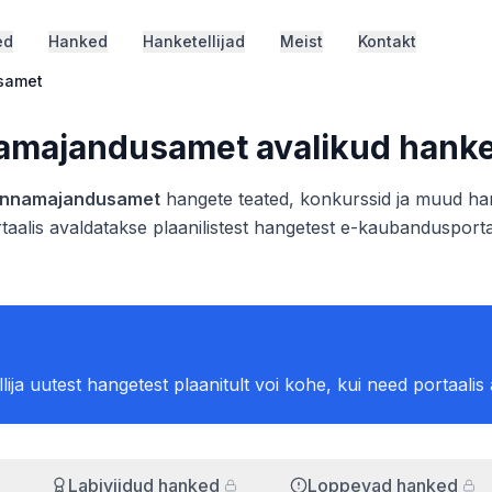
ed
Hanked
Hanketellijad
Meist
Kontakt
usamet
nnamajandusamet
avalikud hank
Linnamajandusamet
hangete teated, konkurssid ja muud hank
taalis avaldatakse plaanilistest hangetest e-kaubandusportaa
ellija uutest hangetest plaanitult voi kohe, kui need portaalis
Labiviidud hanked
Loppevad hanked