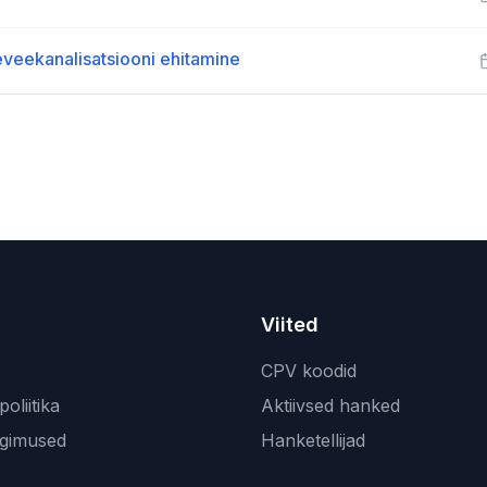
meveekanalisatsiooni ehitamine
Viited
CPV koodid
oliitika
Aktiivsed hanked
ngimused
Hanketellijad