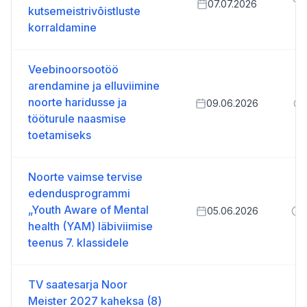
07.07.2026
kutsemeistrivõistluste
1
korraldamine
Veebinoorsootöö
arendamine ja elluviimine
noorte haridusse ja
09.06.2026
tööturule naasmise
toetamiseks
Noorte vaimse tervise
edendusprogrammi
„Youth Aware of Mental
05.06.2026
health (YAM) läbiviimise
teenus 7. klassidele
TV saatesarja Noor
Meister 2027 kaheksa (8)