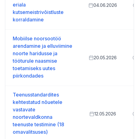
eriala
04.06.2026
kutsemeistrivõistluste
korraldamine
Mobiilse noorsootöö
arendamine ja elluviimine
noorte haridusse ja
20.05.2026
tööturule naasmise
toetamiseks uutes
piirkondades
Teenusstandardites
kehtestatud nõuetele
vastavate
12.05.2026
noortevaldkonna
teenuste testimine (18
omavalitsuses)