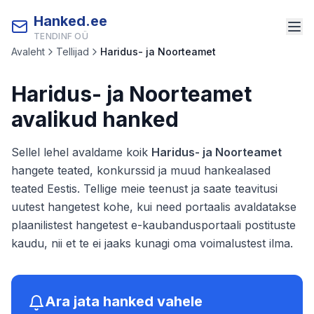
Hanked.ee
TENDINF OÜ
Avaleht
Tellijad
Haridus- ja Noorteamet
Haridus- ja Noorteamet
avalikud hanked
Sellel lehel avaldame koik
Haridus- ja Noorteamet
hangete teated, konkurssid ja muud hankealased
teated Eestis. Tellige meie teenust ja saate teavitusi
uutest hangetest kohe, kui need portaalis avaldatakse
plaanilistest hangetest e-kaubandusportaali postituste
kaudu, nii et te ei jaaks kunagi oma voimalustest ilma.
Ara jata hanked vahele