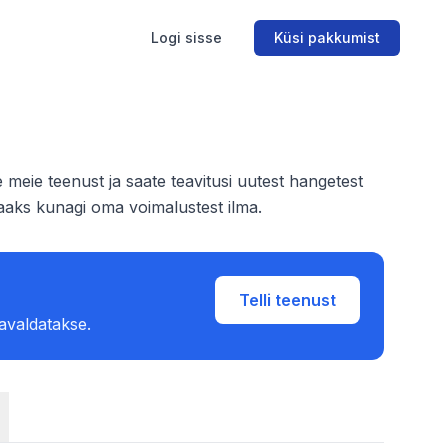
Logi sisse
Küsi pakkumist
 meie teenust ja saate teavitusi uutest hangetest
 jaaks kunagi oma voimalustest ilma.
Telli teenust
 avaldatakse.