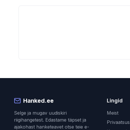
Hanked.ee
Lingid
Selge ja mugav uudiskiri
Meist
riigihangetest. Edastame täpset ja
Privaatsusp
ajakohast hanketeavet otse teie e-