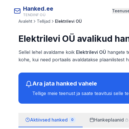
Hanked.ee
Teenus
TENDINF OÜ
Avaleht
Tellijad
Elektrilevi OÜ
Elektrilevi OÜ
avalikud ha
Sellel lehel avaldame koik
Elektrilevi OÜ
hangete te
kohe, kui need portaalis avaldatakse plaanilistest 
Ara jata hanked vahele
Tellige meie teenust ja saate teavitusi selle t
Aktiivsed hanked
Hankeplaanid
0