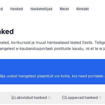
ed
Hanked
Hanketellijad
Meist
Kontakt
nked
ated, konkurssid ja muud hankealased teated Eestis. Tellige
hangetest e-kaubandusportaali postituste kaudu, nii et te ei
ellija uutest hangetest plaanitult voi kohe, kui need portaalis
Labiviidud hanked
Loppevad hanked