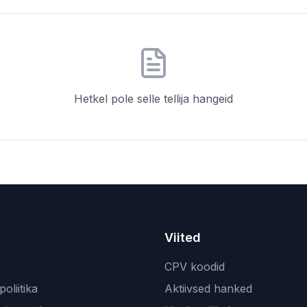
Hetkel pole selle tellija hangeid
Viited
CPV koodid
oliitika
Aktiivsed hanked