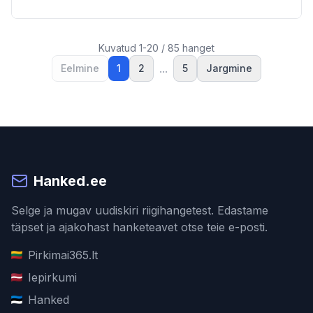
Kuvatud
1
-
20
/
85
hanget
...
Eelmine
1
2
5
Jargmine
Hanked.ee
Selge ja mugav uudiskiri riigihangetest. Edastame
täpset ja ajakohast hanketeavet otse teie e-posti.
Pirkimai365.lt
Iepirkumi
Hanked