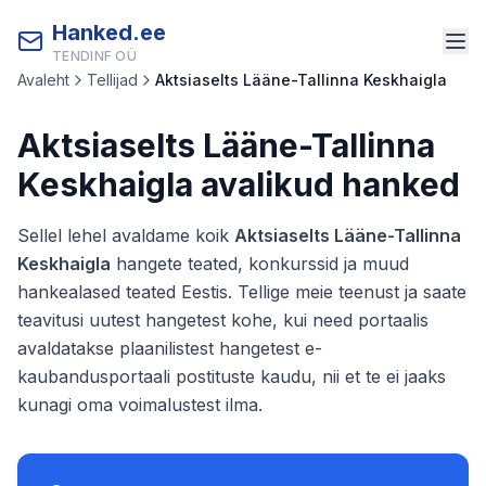
Hanked.ee
TENDINF OÜ
Avaleht
Tellijad
Aktsiaselts Lääne-Tallinna Keskhaigla
Aktsiaselts Lääne-Tallinna
Keskhaigla
avalikud hanked
Sellel lehel avaldame koik
Aktsiaselts Lääne-Tallinna
Keskhaigla
hangete teated, konkurssid ja muud
hankealased teated Eestis. Tellige meie teenust ja saate
teavitusi uutest hangetest kohe, kui need portaalis
avaldatakse plaanilistest hangetest e-
kaubandusportaali postituste kaudu, nii et te ei jaaks
kunagi oma voimalustest ilma.