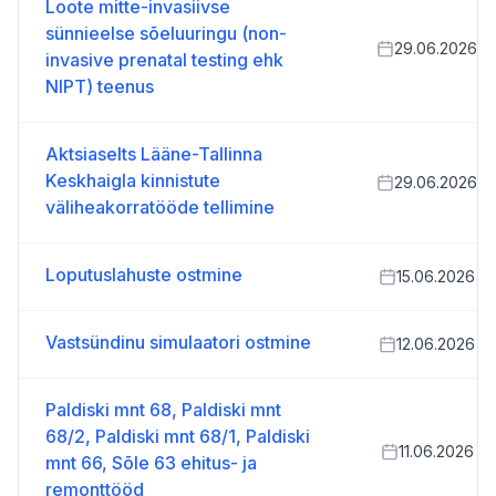
Loote mitte-invasiivse
sünnieelse sõeluuringu (non-
29.06.2026
invasive prenatal testing ehk
NIPT) teenus
Aktsiaselts Lääne-Tallinna
Keskhaigla kinnistute
29.06.2026
väliheakorratööde tellimine
Loputuslahuste ostmine
15.06.2026
Vastsündinu simulaatori ostmine
12.06.2026
Paldiski mnt 68, Paldiski mnt
68/2, Paldiski mnt 68/1, Paldiski
11.06.2026
mnt 66, Sõle 63 ehitus- ja
remonttööd