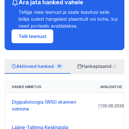
Ara jata hanked vahele
Tellige meie teenust ja saate teavitusi selle
tellija uutest hangetest plaanitult voi kohe, kui
need portaalis avaldatakse.
Telli teenust
Aktiivsed hanked
Hankeplaanid
10
HANKE NIMETUS
AVALDATUD
Digipatoloogia (WSI) skanneri
05.08.2026
ostmine
Lääne-Tallinna Keskhaigla