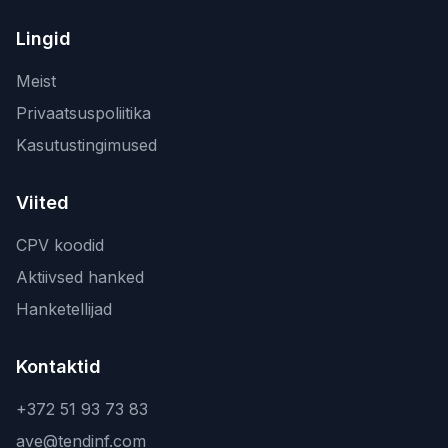
Lingid
Meist
Privaatsuspoliitika
Kasutustingimused
Viited
CPV koodid
Aktiivsed hanked
Hanketellijad
Kontaktid
+372 51 93 73 83
ave@tendinf.com