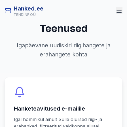
Hanked.ee
TENDINF OÜ
Teenused
Igapäevane uudiskiri riigihangete ja
erahangete kohta
Hanketeavitused e-mailile
Igal hommikul ainult Sulle olulised riigi- ja
erahanked, filtreeritud valdkonna alusel