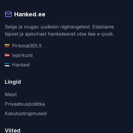
Hanked.ee
Selge ja mugav uudiskiri riigihangetest. Edastame
täpset ja ajakohast hanketeavet otse teie e-posti.
Pirkimai365.lt
Iepirkumi
Hanked
Lingid
Meist
Privaatsuspoliitika
Kasutustingimused
Viited