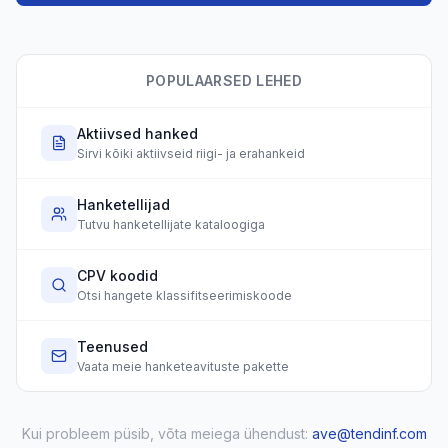
POPULAARSED LEHED
Aktiivsed hanked
Sirvi kõiki aktiivseid riigi- ja erahankeid
Hanketellijad
Tutvu hanketellijate kataloogiga
CPV koodid
Otsi hangete klassifitseerimiskoode
Teenused
Vaata meie hanketeavituste pakette
Kui probleem püsib, võta meiega ühendust:
ave@tendinf.com