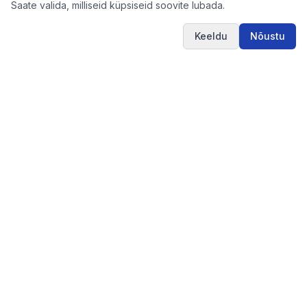
Saate valida, milliseid küpsiseid soovite lubada.
Keeldu
Nõustu
Hanked.ee
Selge ja mugav uudiskiri riigihangetest. Edastame
täpset ja ajakohast hanketeavet otse teie e-posti.
Pirkimai365.lt
Iepirkumi
Hanked
Lingid
Meist