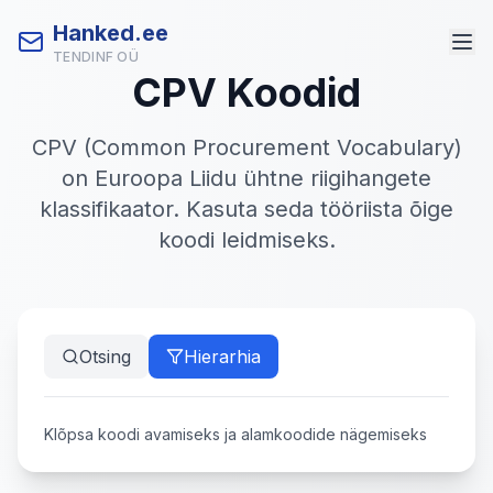
Hanked.ee
TENDINF OÜ
CPV Koodid
CPV (Common Procurement Vocabulary)
on Euroopa Liidu ühtne riigihangete
klassifikaator. Kasuta seda tööriista õige
koodi leidmiseks.
Otsing
Hierarhia
Klõpsa koodi avamiseks ja alamkoodide nägemiseks