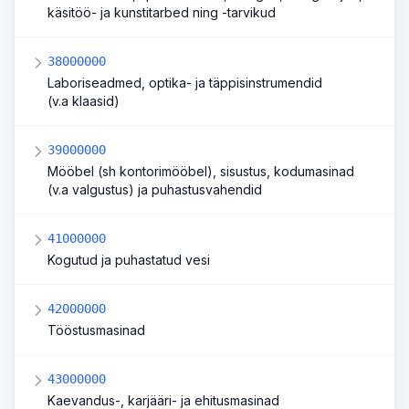
käsitöö- ja kunstitarbed ning -tarvikud
38000000
Laboriseadmed, optika- ja täppisinstrumendid
(v.a klaasid)
39000000
Mööbel (sh kontorimööbel), sisustus, kodumasinad
(v.a valgustus) ja puhastusvahendid
41000000
Kogutud ja puhastatud vesi
42000000
Tööstusmasinad
43000000
Kaevandus-, karjääri- ja ehitusmasinad