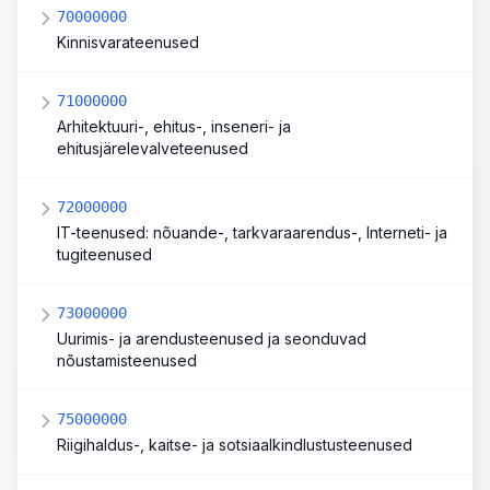
70000000
Kinnisvarateenused
71000000
Arhitektuuri-, ehitus-, inseneri- ja
ehitusjärelevalveteenused
72000000
IT-teenused: nõuande-, tarkvaraarendus-, Interneti- ja
tugiteenused
73000000
Uurimis- ja arendusteenused ja seonduvad
nõustamisteenused
75000000
Riigihaldus-, kaitse- ja sotsiaalkindlustusteenused