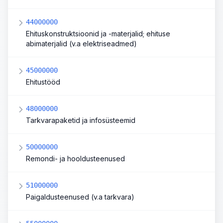
44000000
Ehituskonstruktsioonid ja -materjalid; ehituse
abimaterjalid (v.a elektriseadmed)
45000000
Ehitustööd
48000000
Tarkvarapaketid ja infosüsteemid
50000000
Remondi- ja hooldusteenused
51000000
Paigaldusteenused (v.a tarkvara)