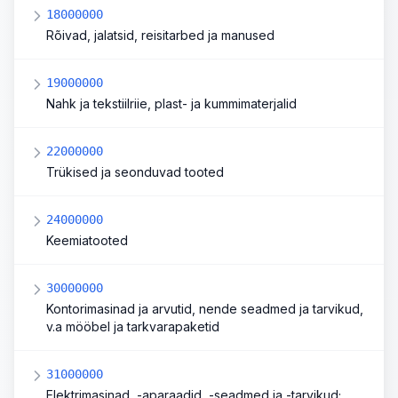
18000000
Rõivad, jalatsid, reisitarbed ja manused
19000000
Nahk ja tekstiilriie, plast- ja kummimaterjalid
22000000
Trükised ja seonduvad tooted
24000000
Keemiatooted
30000000
Kontorimasinad ja arvutid, nende seadmed ja tarvikud,
v.a mööbel ja tarkvarapaketid
31000000
Elektrimasinad, -aparaadid, -seadmed ja -tarvikud;