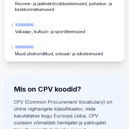
Reovee- ja jäätmekõrvaldusteenused, puhastus- ja
keskkonnateenused
92000000
Vabaaja-, kultuuri- ja sporditeenused
98000000
Muud ühiskondlikud, sotsiaal- ja isikuteenused
Mis on CPV koodid?
CPV (Common Procurement Vocabulary) on
ühtne riigihangete klassifikaator, mida
kasutatakse kogu Euroopa Liidus. CPV
süsteem võimaldab hankijatel ja pakkujatel