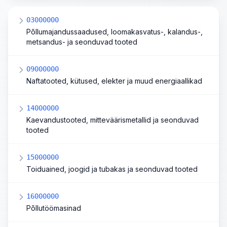
03000000
Põllumajandussaadused, loomakasvatus-, kalandus-,
metsandus- ja seonduvad tooted
09000000
Naftatooted, kütused, elekter ja muud energiaallikad
14000000
Kaevandustooted, mitteväärismetallid ja seonduvad
tooted
15000000
Toiduained, joogid ja tubakas ja seonduvad tooted
16000000
Põllutöömasinad