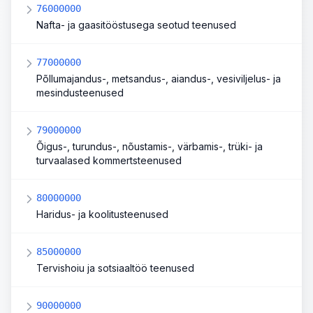
76000000
Nafta- ja gaasitööstusega seotud teenused
77000000
Põllumajandus-, metsandus-, aiandus-, vesiviljelus- ja
mesindusteenused
79000000
Õigus-, turundus-, nõustamis-, värbamis-, trüki- ja
turvaalased kommertsteenused
80000000
Haridus- ja koolitusteenused
85000000
Tervishoiu ja sotsiaaltöö teenused
90000000