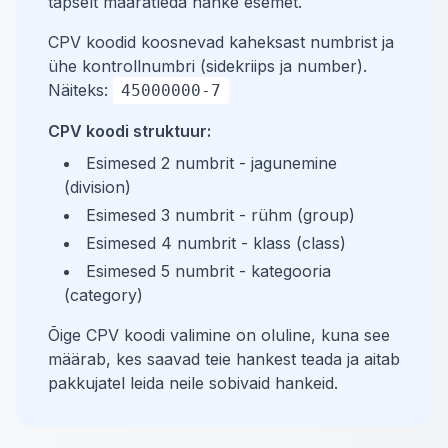
täpselt määratleda hanke esemet.
CPV koodid koosnevad kaheksast numbrist ja
ühe kontrollnumbri (sidekriips ja number).
Näiteks:
45000000-7
CPV koodi struktuur:
Esimesed 2 numbrit - jagunemine
(division)
Esimesed 3 numbrit - rühm (group)
Esimesed 4 numbrit - klass (class)
Esimesed 5 numbrit - kategooria
(category)
Õige CPV koodi valimine on oluline, kuna see
määrab, kes saavad teie hankest teada ja aitab
pakkujatel leida neile sobivaid hankeid.