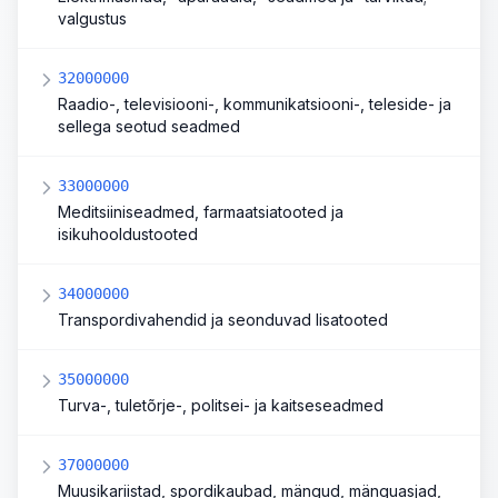
valgustus
32000000
Raadio-, televisiooni-, kommunikatsiooni-, teleside- ja
sellega seotud seadmed
33000000
Meditsiiniseadmed, farmaatsiatooted ja
isikuhooldustooted
34000000
Transpordivahendid ja seonduvad lisatooted
35000000
Turva-, tuletõrje-, politsei- ja kaitseseadmed
37000000
Muusikariistad, spordikaubad, mängud, mänguasjad,