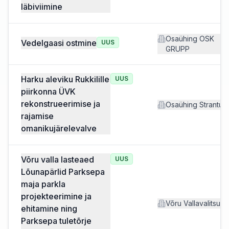
läbiviimine
Osaühing OSK
Vedelgaasi ostmine
UUS
GRUPP
Harku aleviku Rukkilille
UUS
piirkonna ÜVK
rekonstrueerimise ja
Osaühing Strantum
rajamise
omanikujärelevalve
Võru valla lasteaed
UUS
Lõunapärlid Parksepa
maja parkla
projekteerimine ja
Võru Vallavalitsus
ehitamine ning
Parksepa tuletõrje