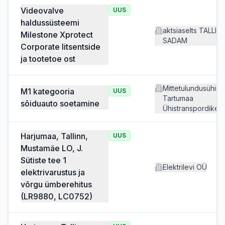
Videovalve
UUS
haldussüsteemi
aktsiaselts TALLIN
Milestone Xprotect
SADAM
Corporate litsentside
ja tootetoe ost
Mittetulundusühing
M1 kategooria
UUS
Tartumaa
sõiduauto soetamine
Ühistranspordikes
Harjumaa, Tallinn,
UUS
Mustamäe LO, J.
Sütiste tee 1
Elektrilevi OÜ
elektrivarustus ja
võrgu ümberehitus
(LR9880, LC0752)