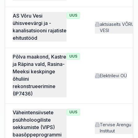
AS Võru Vesi
UUS
ühisveevärgi ja -
aktsiaselts VÕRU
kanalisatsiooni rajatiste
VESI
ehitustööd
Põlva maakond, Kastre
UUS
ja Räpina vald, Rasina-
Meeksi keskpinge
Elektrilevi OÜ
õhuliini
rekonstrueerimine
(IP7436)
Väheintensiivsete
UUS
psühholoogiliste
Tervise Arengu
sekkumiste (VIPS)
Instituut
baasõppeprogrammi