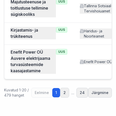
Majutusteenuse ja
UUS
Tallinna Sotsiaal- j
toitlustuse tellimine
Tervishoiuamet
sügiskooliks
Kirjastamis- ja
UUS
Haridus- ja
trükiteenus
Noorteamet
Enefit Power OÜ
UUS
Auvere elektrijaama
Enefit Power OÜ
turvasüsteemide
kaasajastamine
Kuvatud
1
-
20
/
...
Eelmine
1
2
24
Järgmine
479
hanget