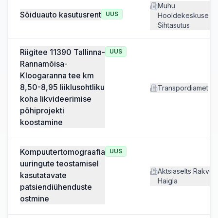
Muhu
Sõiduauto kasutusrent
UUS
Hooldekeskuse
Sihtasutus
Riigitee 11390 Tallinna-
UUS
Rannamõisa-
Kloogaranna tee km
8,50-8,95 liiklusohtliku
Transpordiamet
koha likvideerimise
põhiprojekti
koostamine
Kompuutertomograafia
UUS
uuringute teostamisel
Aktsiaselts Rakver
kasutatavate
Haigla
patsiendiühenduste
ostmine