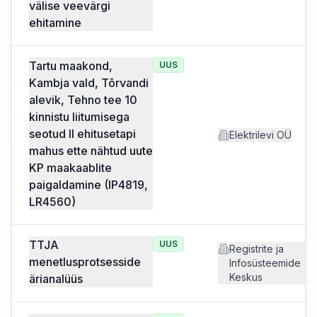
välise veevärgi
ehitamine
Tartu maakond,
UUS
Kambja vald, Tõrvandi
alevik, Tehno tee 10
kinnistu liitumisega
seotud II ehitusetapi
Elektrilevi OÜ
mahus ette nähtud uute
KP maakaablite
paigaldamine (IP4819,
LR4560)
TTJA
UUS
Registrite ja
menetlusprotsesside
Infosüsteemide
Keskus
ärianalüüs