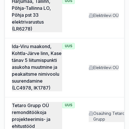
Harjumaa, Tallinn,
UUS
Põhja-Tallinna LO,
Põhja pst 33
Elektrilevi OÜ
elektrivarustus
(LR6278)
Ida-Viru maakond,
UUS
Kohtla-Järve linn, Kase
tänav 5 liitumispunkti
asukoha muutmine ja
Elektrilevi OÜ
peakaitsme nimivoolu
suurendamine
(LC4978, IK1787)
Tetaro Grupp OÜ
UUS
remonditöökoja
Osaühing Tetaro
projekteerimis- ja
Grupp
ehitustööd