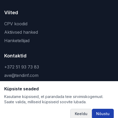
Viited
CPV koodid
Aktiivsed hanked
Hanketellijad
Kontaktid
+372 51 93 73 83
ave@tendinf.com
Küpsiste seaded
Kasutame küpsiseid, et parandada teie sirvimiskogemust.
Saate valida, milliseid küpsiseid soovite lubada.
©
2026
Tendinf OÜ. Kõik õigused kaitstud.
Privaatsuspoliitika
Kasutustingimused
Keeldu
Nõustu